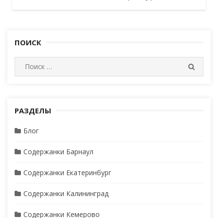
ПОИСК
И
П
с
О
И
к
С
а
К
т
РАЗДЕЛЫ
ь
Блог
:
Содержанки Барнаул
Содержанки Екатеринбург
Содержанки Калининград
Содержанки Кемерово