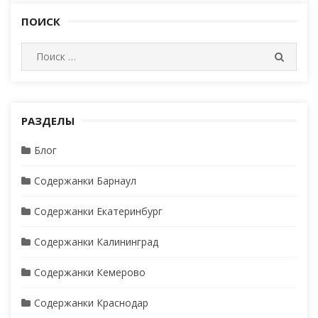
navigation
ПОИСК
И
П
с
О
И
к
С
а
К
т
РАЗДЕЛЫ
ь
Блог
:
Содержанки Барнаул
Содержанки Екатеринбург
Содержанки Калининград
Содержанки Кемерово
Содержанки Краснодар