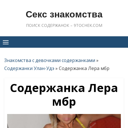
Skip
to
Секс знакомства
content
ПОИСК СОДЕРЖАНОК – 9TOCHEK.COM
Знакомства с девочками содержанками
»
Содержанки Улан-Удэ
»
Содержанка Лера мбр
Содержанка Лера
мбр