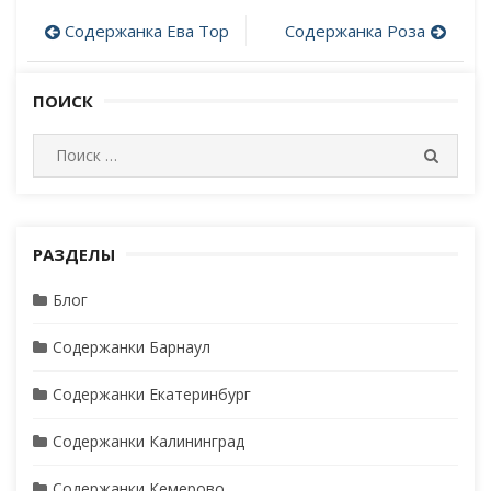
Содержанка Ева Top
Содержанка Роза
Post
navigation
ПОИСК
И
П
с
О
И
к
С
а
К
т
РАЗДЕЛЫ
ь
Блог
:
Содержанки Барнаул
Содержанки Екатеринбург
Содержанки Калининград
Содержанки Кемерово