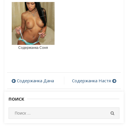
Содержанка Соня
Содержанка Дана
Содержанка Настя
Post
navigation
ПОИСК
И
П
с
О
И
к